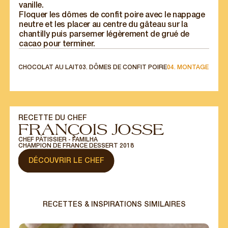
vanille.
Floquer les dômes de confit poire avec le nappage
neutre et les placer au centre du gâteau sur la
chantilly puis parsemer légèrement de grué de
cacao pour terminer.
NTILLY CHOCOLAT AU LAIT
03. DÔMES DE CONFIT POIRE
04. MONTAGE
POUR LES
PROFESSIONNELS
Nos offres spéciales pour les professionnels
directement dans votre boîte email.
RECETTE DU CHEF
FRANÇOIS JOSSE
S'INSCRIRE
CHEF PÂTISSIER - FAMILHA
CHAMPION DE FRANCE DESSERT 2018
DÉCOUVRIR LE CHEF
RECETTES & INSPIRATIONS SIMILAIRES