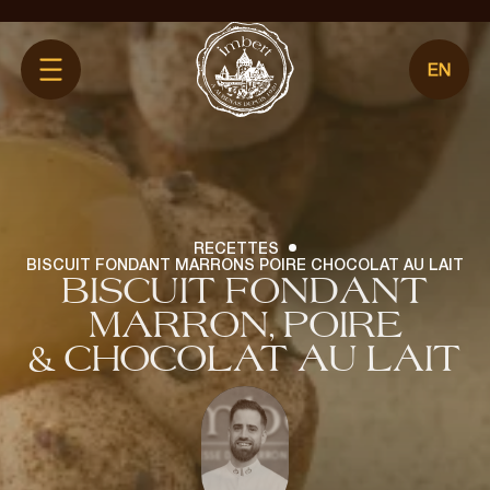
Aller
directement
au
contenu
MARRONS GLACÉS
CRÈME DE MARRONS
RECETTES
COLLECTION VINTAGE
BISCUIT FONDANT MARRONS POIRE CHOCOLAT AU LAIT
NOS AUTRES PRODUITS
BISCUIT FONDANT
MARRON, POIRE
& CHOCOLAT AU LAIT