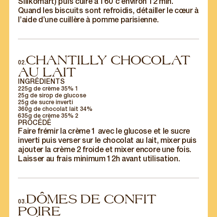
Silikomart) puis cuire à 160°c environ 12 min.
Quand les biscuits sont refroidis, détailler le cœur à
l’aide d’une cuillère à pomme parisienne.
CHANTILLY CHOCOLAT
02.
AU LAIT
INGRÉDIENTS
225g de crème 35% 1
25g de sirop de glucose
25g de sucre inverti
360g de chocolat lait 34%
635g de crème 35% 2
PROCÉDÉ
Faire frémir la crème 1 avec le glucose et le sucre
inverti puis verser sur le chocolat au lait, mixer puis
ajouter la crème 2 froide et mixer encore une fois.
Laisser au frais minimum 12h avant utilisation.
DÔMES DE CONFIT
03.
POIRE