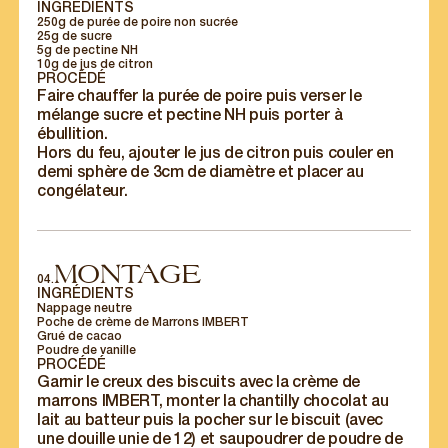
INGRÉDIENTS
250g de purée de poire non sucrée
25g de sucre
5g de pectine NH
10g de jus de citron
PROCÉDÉ
Faire chauffer la purée de poire puis verser le
mélange sucre et pectine NH puis porter à
POUR LES
ébullition.
PARTICULIERS
Hors du feu, ajouter le jus de citron puis couler en
demi sphère de 3cm de diamètre et placer au
congélateur.
Nos offres, nos recettes et nos actualités
gourmandes directement dans votre boîte
email.
S'INSCRIRE
MONTAGE
04.
INGRÉDIENTS
Nappage neutre
Poche de crème de Marrons IMBERT
Grué de cacao
Poudre de vanille
PROCÉDÉ
Garnir le creux des biscuits avec la crème de
marrons IMBERT, monter la chantilly chocolat au
lait au batteur puis la pocher sur le biscuit (avec
une douille unie de 12) et saupoudrer de poudre de