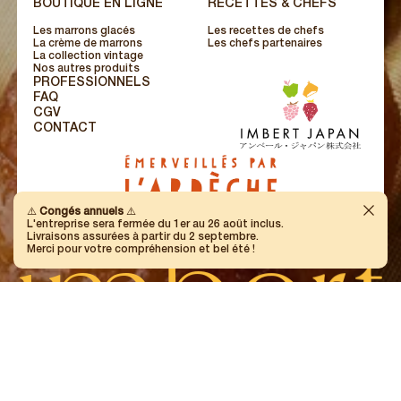
BOUTIQUE EN LIGNE
RECETTES & CHEFS
Les marrons glacés
Les recettes de chefs
La crème de marrons
Les chefs partenaires
La collection vintage
Nos autres produits
PROFESSIONNELS
FAQ
CGV
CONTACT
Ferme
⚠️
Congés annuels
⚠️
L'entreprise sera fermée du 1er au 26 août inclus.
Livraisons assurées à partir du 2 septembre.
i
m
b
e
r
t
Merci pour votre compréhension et bel été !
LA NOBLESSE DU MARRON
À AUBENAS, EN ARDÈCHE, DEPUIS