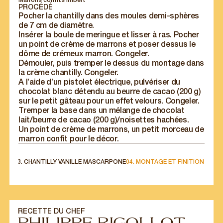
Marrons confits Imbert
PROCÉDÉ
Pocher la chantilly dans des moules demi-sphères
de 7 cm de diamètre.
Insérer la boule de meringue et lisser à ras. Pocher
un point de crème de marrons et poser dessus le
dôme de crémeux marron. Congeler.
Démouler, puis tremper le dessus du montage dans
la crème chantilly. Congeler.
A l’aide d’un pistolet électrique, pulvériser du
chocolat blanc détendu au beurre de cacao (200 g)
sur le petit gâteau pour un effet velours. Congeler.
Tremper la base dans un mélange de chocolat
lait/beurre de cacao (200 g)/noisettes hachées.
Un point de crème de marrons, un petit morceau de
marron confit pour le décor.
ETTE
03. CHANTILLY VANILLE MASCARPONE
04. MONTAGE ET FINITION
RECETTE DU CHEF
PHILIPPE RIGOLLOT