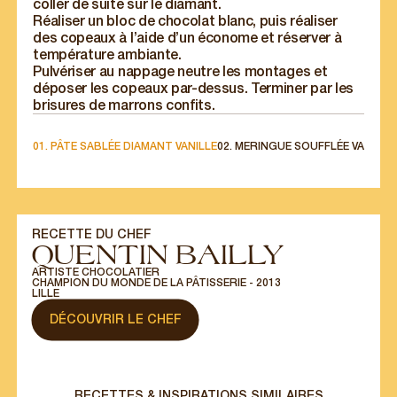
coller de suite sur le diamant.
Réaliser un bloc de chocolat blanc, puis réaliser
S'INSCRIRE
des copeaux à l’aide d’un économe et réserver à
température ambiante.
Pulvériser au nappage neutre les montages et
déposer les copeaux par-dessus. Terminer par les
brisures de marrons confits.
01. PÂTE SABLÉE DIAMANT VANILLE
02. MERINGUE SOUFFLÉE VANILLE
RECETTE DU CHEF
QUENTIN BAILLY
ARTISTE CHOCOLATIER
CHAMPION DU MONDE DE LA PÂTISSERIE - 2013
LILLE
POUR LES
DÉCOUVRIR LE CHEF
PROFESSIONNELS
Nos offres spéciales pour les professionnels
directement dans votre boîte email.
RECETTES & INSPIRATIONS SIMILAIRES