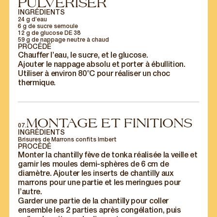
PULVÉRISER
INGRÉDIENTS
24 g d’eau
6 g de sucre semoule
12 g de glucose DE 38
59 g de nappage neutre à chaud
PROCÉDÉ
Chauffer l’eau, le sucre, et le glucose.
Ajouter le nappage absolu et porter à ébullition.
Utiliser à environ 80°C pour réaliser un choc
thermique.
MONTAGE ET FINITIONS
07.
INGRÉDIENTS
Brisures de Marrons confits Imbert
PROCÉDÉ
Monter la chantilly fève de tonka réalisée la veille et
garnir les moules demi-sphères de 6 cm de
POUR LES
PARTICULIERS
diamètre. Ajouter les inserts de chantilly aux
marrons pour une partie et les meringues pour
l’autre.
Nos offres, nos recettes et nos actualités
Garder une partie de la chantilly pour coller
gourmandes directement dans votre boîte
ensemble les 2 parties après congélation, puis
email.