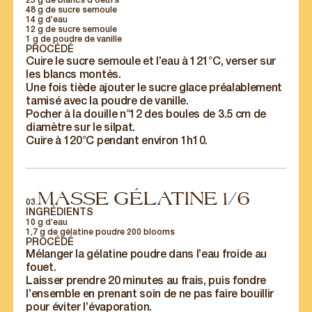
25 g de blancs d’oeufs
48 g de sucre semoule
14 g d’eau
12 g de sucre semoule
1 g de poudre de vanille
PROCÉDÉ
Cuire le sucre semoule et l’eau à 121°C, verser sur
les blancs montés.
Une fois tiède ajouter le sucre glace préalablement
tamisé avec la poudre de vanille.
Pocher à la douille n°12 des boules de 3.5 cm de
diamètre sur le silpat.
Cuire à 120°C pendant environ 1h10.
MASSE GÉLATINE 1/6
03.
INGRÉDIENTS
10 g d’eau
1,7 g de gélatine poudre 200 blooms
PROCÉDÉ
Mélanger la gélatine poudre dans l’eau froide au
fouet.
Laisser prendre 20 minutes au frais, puis fondre
l’ensemble en prenant soin de ne pas faire bouillir
pour éviter l’évaporation.