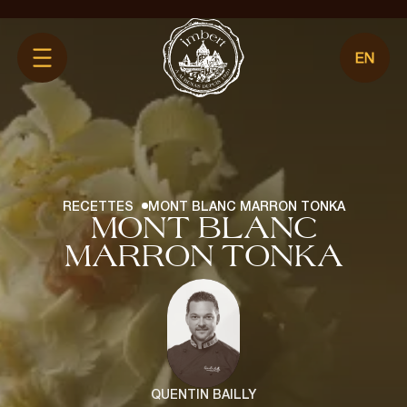
Aller
directement
au
contenu
MARRONS GLACÉS
CRÈME DE MARRONS
RECETTES
MONT BLANC MARRON TONKA
COLLECTION VINTAGE
MONT BLANC
NOS AUTRES PRODUITS
MARRON TONKA
QUENTIN BAILLY