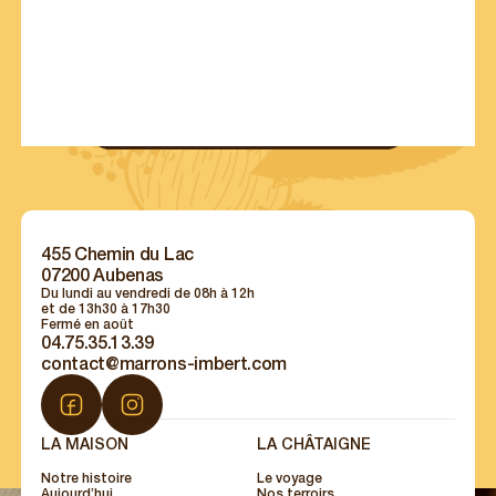
IMBERT
DES MARRONS
Suivez toute l’actualité des Marrons Imbert avec
contenus exclusifs :
recettes, offres exclusives, portraits de chefs...
S’INSCRIRE À NOTRE NEWSLETTER
455 Chemin du Lac
07200 Aubenas
Du lundi au vendredi de 08h à 12h
et de 13h30 à 17h30
Fermé en août
04.75.35.13.39
contact@marrons-imbert.com
LA MAISON
LA CHÂTAIGNE
Notre histoire
Le voyage
Aujourd’hui
Nos terroirs