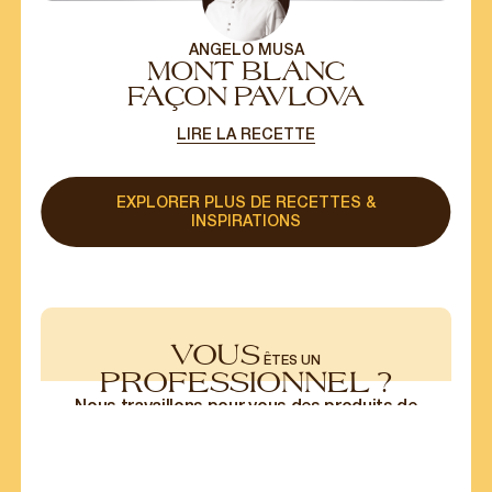
ANGELO MUSA
MONT BLANC
FAÇON PAVLOVA
LIRE LA RECETTE
EXPLORER PLUS DE RECETTES &
INSPIRATIONS
VOUS
ÊTES UN
PROFESSIONNEL ?
Nous travaillons pour vous des produits de
laboratoires et des conditionnements
adaptés à vos usages.
ACTUALITÉ
EN SAVOIR PLUS
L’