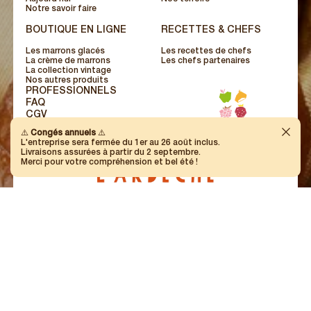
Notre savoir faire
BOUTIQUE EN LIGNE
RECETTES & CHEFS
Les marrons glacés
Les recettes de chefs
La crème de marrons
Les chefs partenaires
La collection vintage
Nos autres produits
PROFESSIONNELS
FAQ
CGV
CONTACT
Ferme
⚠️
Congés annuels
⚠️
L'entreprise sera fermée du 1er au 26 août inclus.
Livraisons assurées à partir du 2 septembre.
Merci pour votre compréhension et bel été !
i
m
b
e
r
t