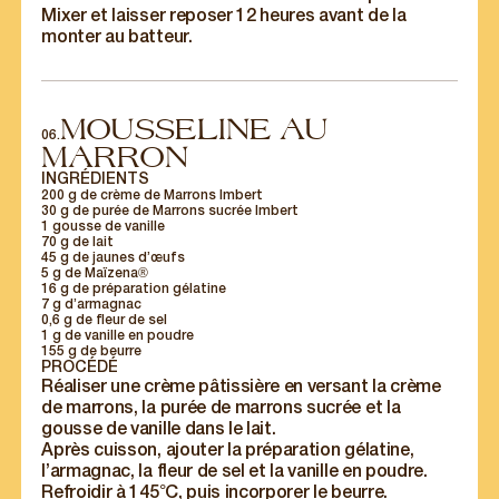
Mixer et laisser reposer 12 heures avant de la
monter au batteur.
POUR LES
MOUSSELINE AU
PARTICULIERS
06.
MARRON
INGRÉDIENTS
Nos offres, nos recettes et nos actualités
200 g de crème de Marrons Imbert
gourmandes directement dans votre boîte
30 g de purée de Marrons sucrée Imbert
1 gousse de vanille
email.
70 g de lait
45 g de jaunes d’œufs
S'INSCRIRE
5 g de Maïzena®
16 g de préparation gélatine
7 g d’armagnac
0,6 g de fleur de sel
1 g de vanille en poudre
155 g de beurre
PROCÉDÉ
Réaliser une crème pâtissière en versant la crème
de marrons, la purée de marrons sucrée et la
gousse de vanille dans le lait.
Après cuisson, ajouter la préparation gélatine,
l’armagnac, la fleur de sel et la vanille en poudre.
Refroidir à 145°C, puis incorporer le beurre.