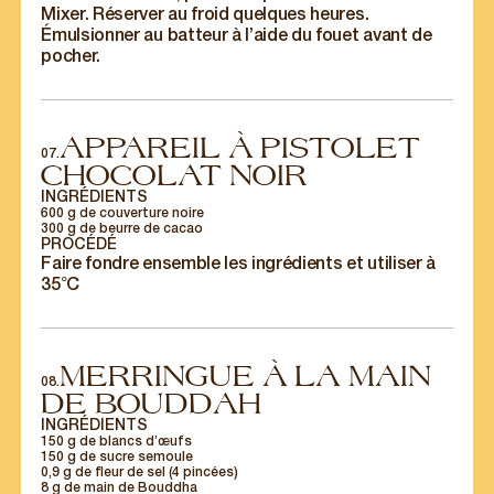
Mixer. Réserver au froid quelques heures.
Émulsionner au batteur à l’aide du fouet avant de
pocher.
POUR LES
PROFESSIONNELS
APPAREIL À PISTOLET
07.
CHOCOLAT NOIR
INGRÉDIENTS
Nos offres spéciales pour les professionnels
600 g de couverture noire
directement dans votre boîte email.
300 g de beurre de cacao
PROCÉDÉ
S'INSCRIRE
Faire fondre ensemble les ingrédients et utiliser à
35°C
MERRINGUE À LA MAIN
08.
DE BOUDDAH
INGRÉDIENTS
150 g de blancs d’œufs
150 g de sucre semoule
0,9 g de fleur de sel (4 pincées)
8 g de main de Bouddha